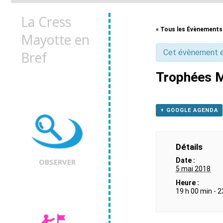
La Cress
« Tous les Évènements
Mayotte en
Cet évènement e
Bref
Trophées M
+ GOOGLE AGENDA
Détails
Date :
OBSERVER
5 mai 2018
Heure :
19 h 00 min - 2