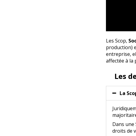
Les Scop,
Soc
production) e
entreprise, e
affectée à la
Les d
La Sco
Juridiquem
majoritair
Dans une S
droits de 