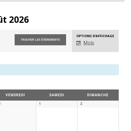
ût 2026
OPTIONS D’AFFICHAGE
Évènement
Mois
Views
Navigation
VENDREDI
SAMEDI
DIMANCHE
1
1
2