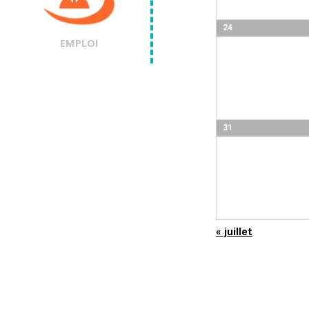
24
EMPLOI
31
«
juillet