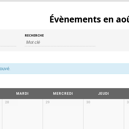
Évènements en ao
s
RECHERCHE
rouvé.
MARDI
MERCREDI
JEUDI
28
29
30
3