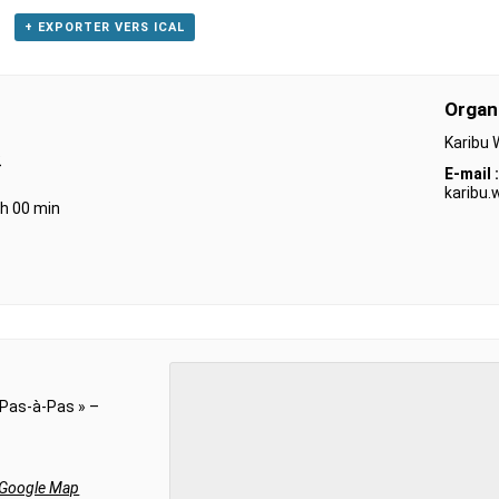
+ EXPORTER VERS ICAL
Organ
Karibu
9
E-mail :
karibu
 h 00 min
 Pas-à-Pas » –
 Google Map