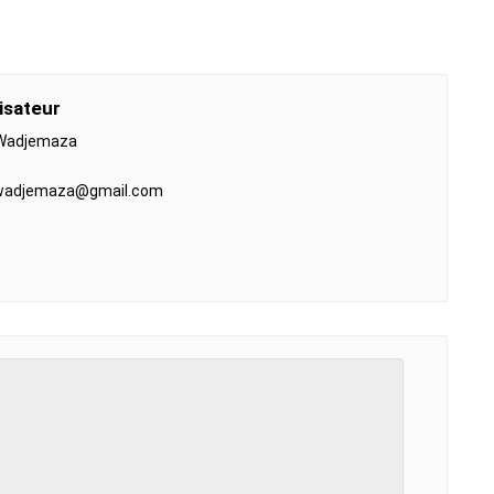
isateur
 Wadjemaza
.wadjemaza@gmail.com