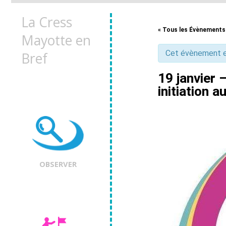
La Cress
« Tous les Évènements
Mayotte en
Cet évènement e
Bref
19 janvier 
initiation 
OBSERVER