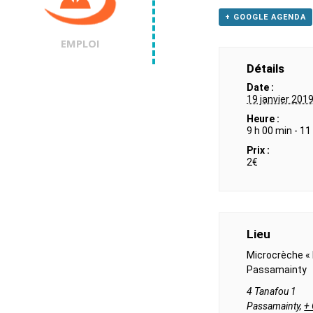
+ GOOGLE AGENDA
EMPLOI
Détails
Date :
19 janvier 201
Heure :
9 h 00 min - 11
Prix :
2€
Lieu
Microcrèche «
Passamainty
4 Tanafou 1
Passamainty
,
+