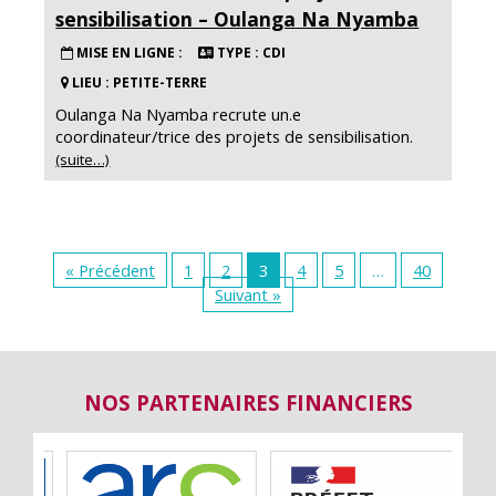
sensibilisation – Oulanga Na Nyamba
MISE EN LIGNE :
TYPE : CDI
LIEU : PETITE-TERRE
Oulanga Na Nyamba recrute un.e
coordinateur/trice des projets de sensibilisation.
(suite…)
« Précédent
1
2
3
4
5
…
40
Suivant »
NOS PARTENAIRES FINANCIERS