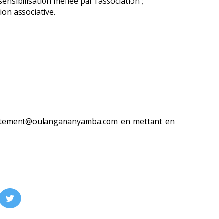
sensibilisation menée par l’association ;
ion associative.
utement@oulangananyamba.com
en mettant en