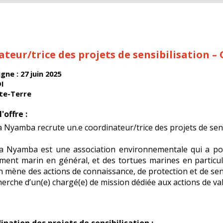
ateur/trice des projets de sensibilisation
gne : 27 juin 2025
DI
ite-Terre
'offre :
Nyamba recrute un.e coordinateur/trice des projets de sens
 Nyamba est une association environnementale qui a pour
ement marin en général, et des tortues marines en particu
on mène des actions de connaissance, de protection et de se
cherche d’un(e) chargé(e) de mission dédiée aux actions de va