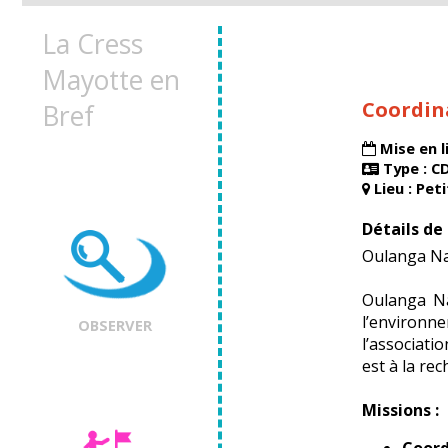
La Cress
Mayotte en
Coordin
Bref
Mise en li
Type : C
Lieu : Pet
Détails de l
Oulanga Na 
Oulanga Na
l’environn
OBSERVER
l’associati
est à la re
Missions :