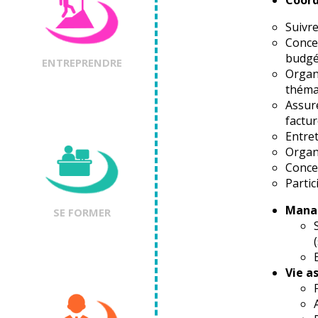
Coord
Suivre
Concev
budgét
ENTREPRENDRE
Organ
théma
Assure
factur
Entret
Organi
Concev
Partic
Manag
SE FORMER
Vie a