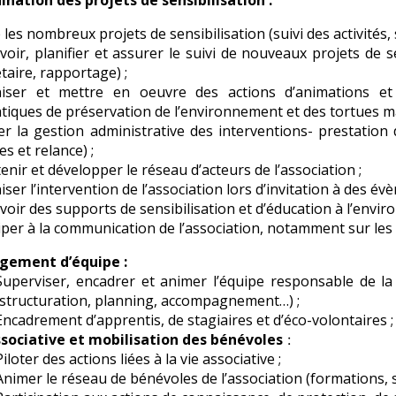
ination des projets de sensibilisation :
 les nombreux projets de sensibilisation (suivi des activités,
oir, planifier et assurer le suivi de nouveaux projets de s
aire, rapportage) ;
iser et mettre en oeuvre des actions d’animations et
tiques de préservation de l’environnement et des tortues ma
r la gestion administrative des interventions- prestation d
es et relance) ;
enir et développer le réseau d’acteurs de l’association ;
ser l’intervention de l’association lors d’invitation à des év
oir des supports de sensibilisation et d’éducation à l’envir
iper à la communication de l’association, notamment sur les p
ement d’équipe :
Superviser, encadrer et animer l’équipe responsable de la
(structuration, planning, accompagnement…) ;
Encadrement d’apprentis, de stagiaires et d’éco-volontaires ;
ssociative et mobilisation des bénévoles
:
Piloter des actions liées à la vie associative ;
Animer le réseau de bénévoles de l’association (formations, 