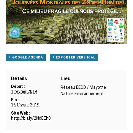
+ GOOGLE AGENDA
+ EXPORTER VERS ICAL
Détails
Lieu
Début :
Réseau EEDD / Mayotte
1 février 2019
Nature Environnement
Fin :
16 février 2019
Site Web :
http://bit.ly/2NdEEh0