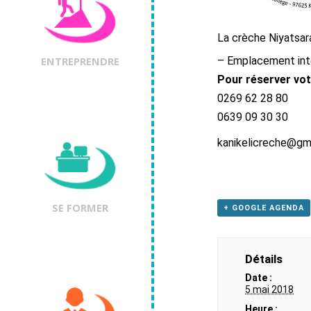
La crèche Niyatsar
ENTREPRENDRE
– Emplacement inté
Pour réserver vot
0269 62 28 80
0639 09 30 30
kanikelicreche@gm
SE FORMER
+ GOOGLE AGENDA
Détails
Date :
5 mai 2018
Heure :