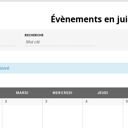
Évènements en jui
s
RECHERCHE
rouvé.
MARDI
MERCREDI
JEUDI
2
3
4
5