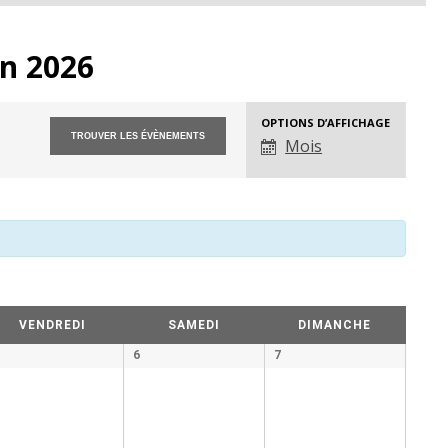
n 2026
OPTIONS D’AFFICHAGE
Évènement
Mois
Views
Navigation
VENDREDI
SAMEDI
DIMANCHE
6
7